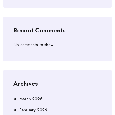
Recent Comments
No comments to show.
Archives
March 2026
February 2026