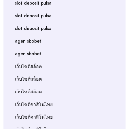
slot deposit pulsa
slot deposit pulsa
slot deposit pulsa
agen sbobet
agen sbobet
เว็บไซต์สล็อต
เว็บไซต์สล็อต
เว็บไซต์สล็อต
เว็บไซต์คาสิโนไทย
เว็บไซต์คาสิโนไทย