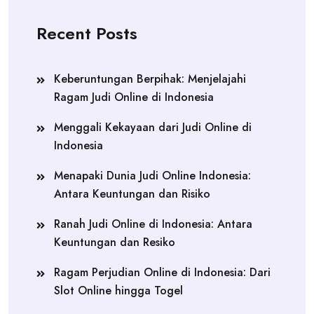
Recent Posts
Keberuntungan Berpihak: Menjelajahi
Ragam Judi Online di Indonesia
Menggali Kekayaan dari Judi Online di
Indonesia
Menapaki Dunia Judi Online Indonesia:
Antara Keuntungan dan Risiko
Ranah Judi Online di Indonesia: Antara
Keuntungan dan Resiko
Ragam Perjudian Online di Indonesia: Dari
Slot Online hingga Togel