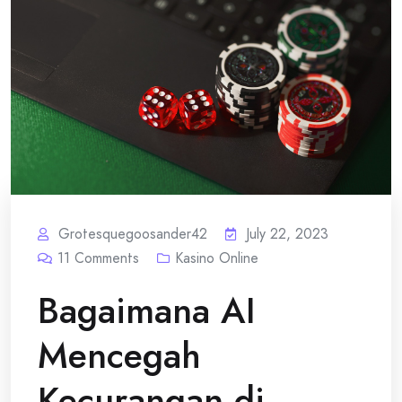
Grotesquegoosander42
July 22, 2023
11
Comments
Kasino Online
Bagaimana AI
Mencegah
Kecurangan di