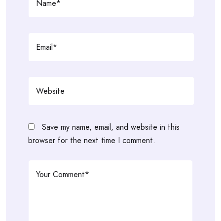
Save my name, email, and website in this
browser for the next time I comment.