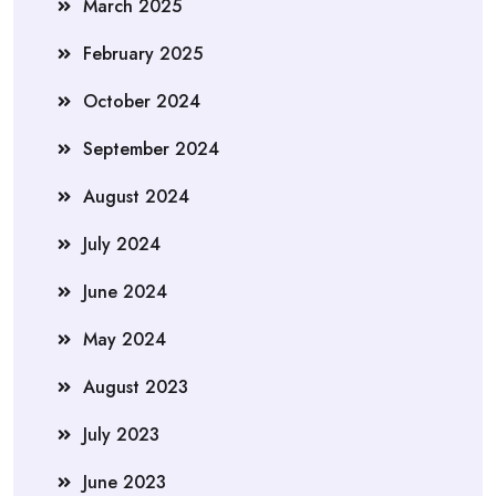
March 2025
February 2025
October 2024
September 2024
August 2024
July 2024
June 2024
May 2024
August 2023
July 2023
June 2023