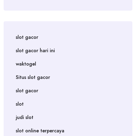
slot gacor
slot gacor hari ini
waktogel
Situs slot gacor
slot gacor
slot
judi slot
slot online terpercaya