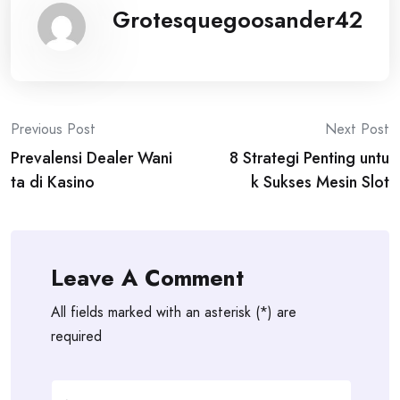
Grotesquegoosander42
Post
Previous Post
Next Post
Prevalensi Dealer Wani
8 Strategi Penting untu
navigation
ta di Kasino
k Sukses Mesin Slot
Leave A Comment
All fields marked with an asterisk (*) are
required