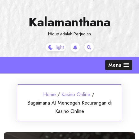
Skip
to
Kalamanthana
content
Hidup adalah Perjudian
Menu
Home
/
Kasino Online
/
Bagaimana AI Mencegah Kecurangan di
Kasino Online