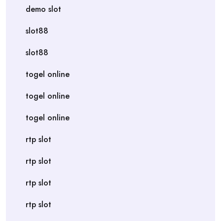
demo slot
slot88
slot88
togel online
togel online
togel online
rtp slot
rtp slot
rtp slot
rtp slot