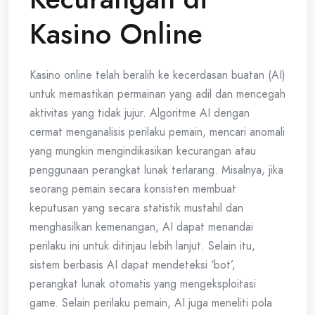
Kasino Online
Kasino online telah beralih ke kecerdasan buatan (AI)
untuk memastikan permainan yang adil dan mencegah
aktivitas yang tidak jujur. Algoritme AI dengan
cermat menganalisis perilaku pemain, mencari anomali
yang mungkin mengindikasikan kecurangan atau
penggunaan perangkat lunak terlarang. Misalnya, jika
seorang pemain secara konsisten membuat
keputusan yang secara statistik mustahil dan
menghasilkan kemenangan, AI dapat menandai
perilaku ini untuk ditinjau lebih lanjut. Selain itu,
sistem berbasis AI dapat mendeteksi ‘bot’,
perangkat lunak otomatis yang mengeksploitasi
game. Selain perilaku pemain, AI juga meneliti pola