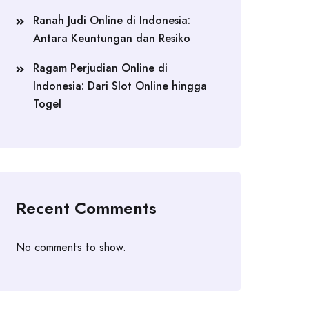
Ranah Judi Online di Indonesia:
Antara Keuntungan dan Resiko
Ragam Perjudian Online di
Indonesia: Dari Slot Online hingga
Togel
Recent Comments
No comments to show.