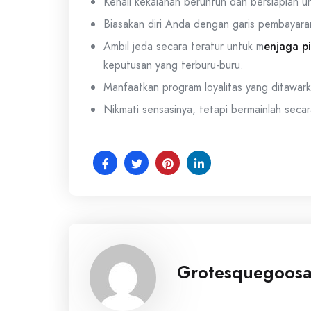
Kenali kekalahan beruntun dan bersiaplah u
Biasakan diri Anda dengan garis pembayara
Ambil jeda secara teratur untuk m
enjaga p
keputusan yang terburu-buru.
Manfaatkan program loyalitas yang ditawark
Nikmati sensasinya, tetapi bermainlah seca
Grotesquegoos