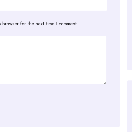
s browser for the next time I comment.