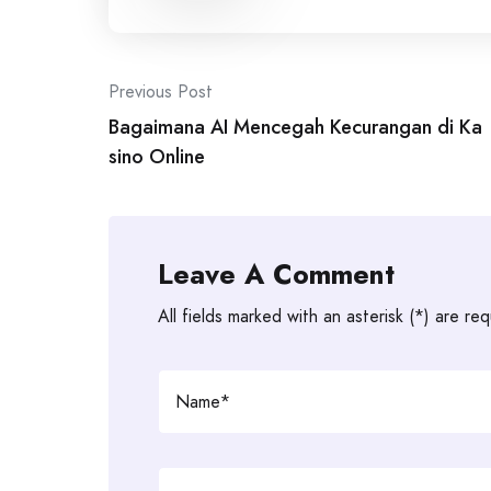
Post
Previous Post
Bagaimana AI Mencegah Kecurangan di Ka
navigation
sino Online
Leave A Comment
All fields marked with an asterisk (*) are req