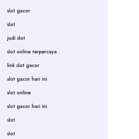
slot gacor
slot
judi slot
slot online terpercaya
link slot gacor
slot gacor hari ini
slot online
slot gacor hari ini
slot
slot