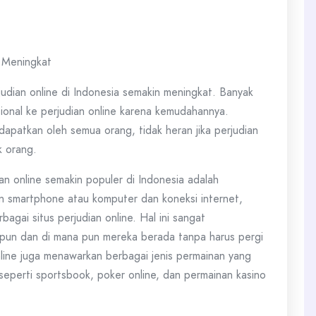
g Meningkat
udian online di Indonesia semakin meningkat. Banyak
sional ke perjudian online karena kemudahannya.
apatkan oleh semua orang, tidak heran jika perjudian
k orang.
n online semakin populer di Indonesia adalah
smartphone atau komputer dan koneksi internet,
gai situs perjudian online. Hal ini sangat
pun dan di mana pun mereka berada tanpa harus pergi
online juga menawarkan berbagai jenis permainan yang
 seperti sportsbook, poker online, dan permainan kasino