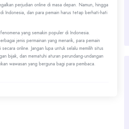
galkan perjudian online di masa depan. Namun, hingga
l di Indonesia, dan para pemain harus tetap berhati-hati
 fenomena yang semakin populer di Indonesia.
bagai jenis permainan yang menarik, para pemain
i secara online. Jangan lupa untuk selalu memilih situs
ngan bijak, dan mematuhi aturan perundang-undangan
erikan wawasan yang berguna bagi para pembaca.