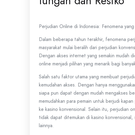
tungan dan Resiko
Perjudian Online di Indonesia: Fenomena yan
Dalam beberapa tahun terakhir, fenomena perj
masyarakat mulai beralih dari perjudian konven
Dengan akses internet yang semakin mudah did
online menjadi pilihan yang menarik bagi banya
Salah satu faktor utama yang membuat perjudia
kemudahan akses. Dengan hanya menggunakan 
siapa pun dapat dengan mudah mengakses berba
memudahkan para pemain untuk berjudi kapan 
ke kasino konvensional. Selain itu, perjudian 
tidak dapat ditemukan di kasino konvensional,
lainnya.