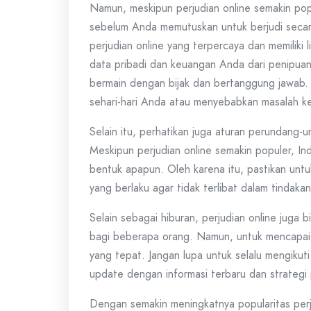
Namun, meskipun perjudian online semakin popu
sebelum Anda memutuskan untuk berjudi secara 
perjudian online yang terpercaya dan memiliki l
data pribadi dan keuangan Anda dari penipuan 
bermain dengan bijak dan bertanggung jawab.
sehari-hari Anda atau menyebabkan masalah k
Selain itu, perhatikan juga aturan perundang-u
Meskipun perjudian online semakin populer, In
bentuk apapun. Oleh karena itu, pastikan un
yang berlaku agar tidak terlibat dalam tindaka
Selain sebagai hiburan, perjudian online juga 
bagi beberapa orang. Namun, untuk mencapai hal
yang tepat. Jangan lupa untuk selalu mengikut
update dengan informasi terbaru dan strategi 
Dengan semakin meningkatnya popularitas perju