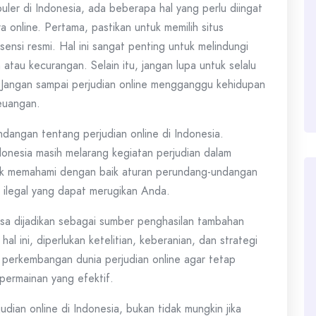
ler di Indonesia, ada beberapa hal yang perlu diingat
online. Pertama, pastikan untuk memilih situs
isensi resmi. Hal ini sangat penting untuk melindungi
atau kecurangan. Selain itu, jangan lupa untuk selalu
 Jangan sampai perjudian online mengganggu kehidupan
euangan.
ndangan tentang perjudian online di Indonesia.
donesia masih melarang kegiatan perjudian dalam
tuk memahami dengan baik aturan perundang-undangan
n ilegal yang dapat merugikan Anda.
bisa dijadikan sebagai sumber penghasilan tambahan
 ini, diperlukan ketelitian, keberanian, dan strategi
i perkembangan dunia perjudian online agar tetap
permainan yang efektif.
dian online di Indonesia, bukan tidak mungkin jika