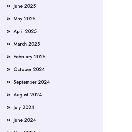
June 2025
May 2025
April 2025
March 2025
February 2025
October 2024
September 2024
August 2024
July 2024
June 2024