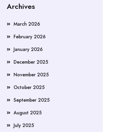
Archives
March 2026
February 2026
January 2026
December 2025
November 2025
October 2025
September 2025
August 2025
July 2025