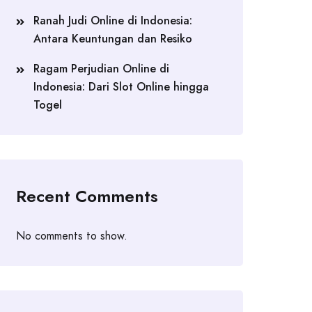
Ranah Judi Online di Indonesia:
Antara Keuntungan dan Resiko
Ragam Perjudian Online di
Indonesia: Dari Slot Online hingga
Togel
Recent Comments
No comments to show.