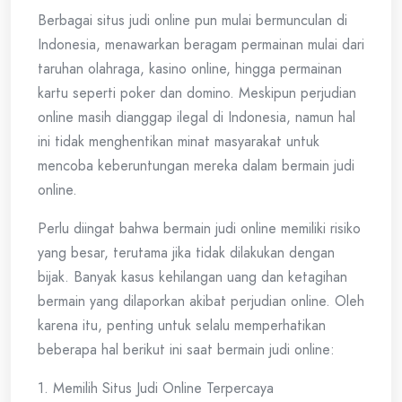
Berbagai situs judi online pun mulai bermunculan di
Indonesia, menawarkan beragam permainan mulai dari
taruhan olahraga, kasino online, hingga permainan
kartu seperti poker dan domino. Meskipun perjudian
online masih dianggap ilegal di Indonesia, namun hal
ini tidak menghentikan minat masyarakat untuk
mencoba keberuntungan mereka dalam bermain judi
online.
Perlu diingat bahwa bermain judi online memiliki risiko
yang besar, terutama jika tidak dilakukan dengan
bijak. Banyak kasus kehilangan uang dan ketagihan
bermain yang dilaporkan akibat perjudian online. Oleh
karena itu, penting untuk selalu memperhatikan
beberapa hal berikut ini saat bermain judi online:
1. Memilih Situs Judi Online Terpercaya