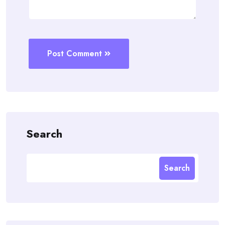
Post Comment
Search
Search