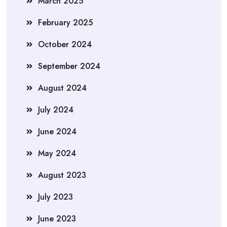
March 2025
February 2025
October 2024
September 2024
August 2024
July 2024
June 2024
May 2024
August 2023
July 2023
June 2023