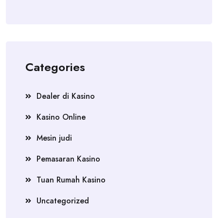
Categories
Dealer di Kasino
Kasino Online
Mesin judi
Pemasaran Kasino
Tuan Rumah Kasino
Uncategorized