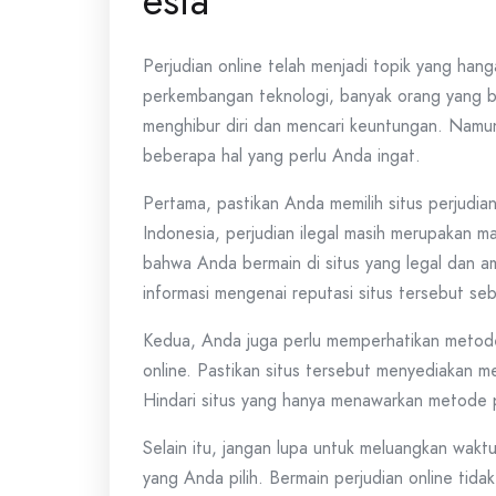
esia
Perjudian online telah menjadi topik yang hang
perkembangan teknologi, banyak orang yang ber
menghibur diri dan mencari keuntungan. Namun
beberapa hal yang perlu Anda ingat.
Pertama, pastikan Anda memilih situs perjudian 
Indonesia, perjudian ilegal masih merupakan ma
bahwa Anda bermain di situs yang legal dan a
informasi mengenai reputasi situs tersebut se
Kedua, Anda juga perlu memperhatikan metode
online. Pastikan situs tersebut menyediakan
Hindari situs yang hanya menawarkan metode
Selain itu, jangan lupa untuk meluangkan wak
yang Anda pilih. Bermain perjudian online ti